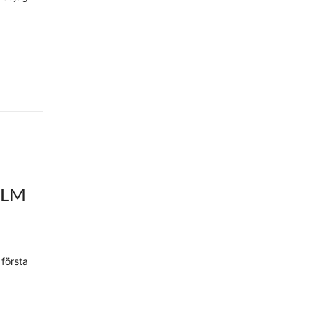
OLM
 första