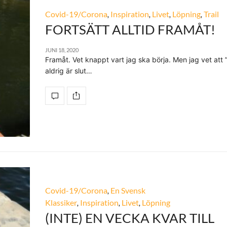
Covid-19/Corona
,
Inspiration
,
Livet
,
Löpning
,
Trail
FORTSÄTT ALLTID FRAMÅT!
JUNI 18, 2020
Framåt. Vet knappt vart jag ska börja. Men jag vet att 
aldrig är slut…
Covid-19/Corona
,
En Svensk
Klassiker
,
Inspiration
,
Livet
,
Löpning
(INTE) EN VECKA KVAR TILL