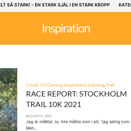
LT SÅ STARK! - EN STARK SJÄL I EN STARK KROPP
KATE
Inspiration
Covid-19/Corona
,
Inspiration
,
Löpning
,
Trail
RACE REPORT: STOCKHOLM
TRAIL 10K 2021
AUGUSTI 21, 2021
Jag är mållös! Ja, inte mållös som i att; ”jag aldrig kom 
Men…