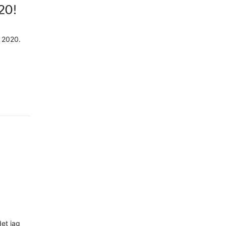
20!
n 2020.
et jag