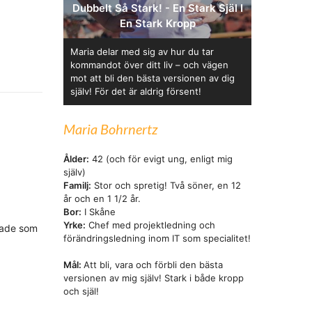
Dubbelt Så Stark! - En Stark Själ I
En Stark Kropp
Maria delar med sig av hur du tar
kommandot över ditt liv – och vägen
mot att bli den bästa versionen av dig
själv! För det är aldrig försent!
Maria Bohrnertz
Ålder:
42 (och för evigt ung, enligt mig
själv)
Familj:
Stor och spretig! Två söner, en 12
år och en 1 1/2 år.
Bor:
I Skåne
Yrke:
Chef med projektledning och
ntade som
förändringsledning inom IT som specialitet!
Mål:
Att bli, vara och förbli den bästa
versionen av mig själv! Stark i både kropp
och själ!