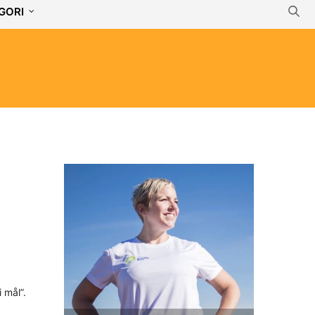
GORI
i mål”.