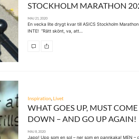
STOCKHOLM MARATHON 20
MAJ 21, 2020
En vecka lite drygt kvar till ASICS Stockholm Maratho
INTE! ”Rätt skönt, va, att…
Inspiration
,
Livet
WHAT GOES UP, MUST COME
DOWN – AND GO UP AGAIN!
MAJ 8, 2020
Japp! Upp som en sol – ner som en pannkaka! MEN – d