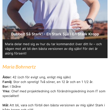
Dubbelt Så Stark! - En Stark Själ I En Stark Kropp
Maria delar med sig av hur du tar kommandot över ditt liv – och
vägen mot att bli den bästa versionen av dig själv! För det är
aldrig försent!
Maria Bohrnertz
Ålder:
42 (och för evigt ung, enligt mig själv)
Familj:
Stor och spretig! Två söner, en 12 år och en 1 1/2 år.
Bor:
I Skåne
Yrke:
Chef med projektledning och förändringsledning inom IT som
specialitet!
Mål:
Att bli, vara och förbli den bästa versionen av mig själv! Stark i
både kropp och själ!