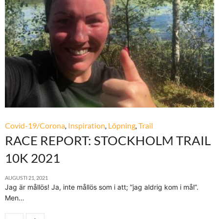
Covid-19/Corona
,
Inspiration
,
Löpning
,
Trail
RACE REPORT: STOCKHOLM TRAIL
10K 2021
AUGUSTI 21, 2021
Jag är mållös! Ja, inte mållös som i att; ”jag aldrig kom i mål”.
Men…