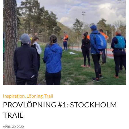
Inspiration
,
Löpning
,
Trail
PROVLÖPNING #1: STOCKHOLM
TRAIL
APRIL 30, 2020