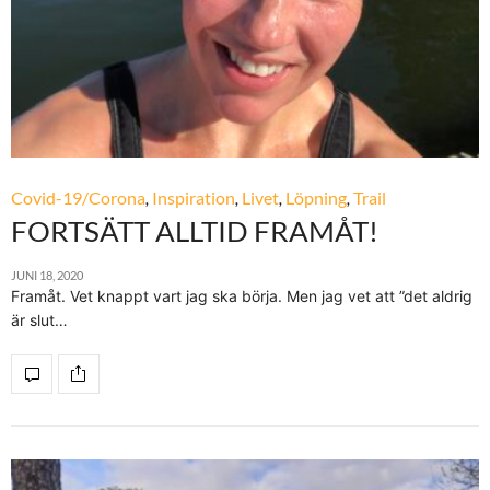
Covid-19/Corona
,
Inspiration
,
Livet
,
Löpning
,
Trail
FORTSÄTT ALLTID FRAMÅT!
JUNI 18, 2020
Framåt. Vet knappt vart jag ska börja. Men jag vet att ”det aldrig
är slut…