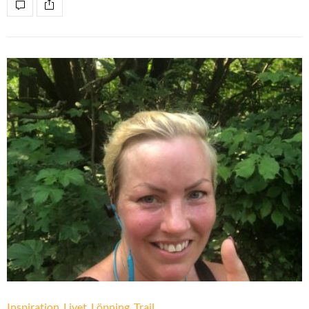
Inspiration
,
Livet
,
Löpning
,
Trail