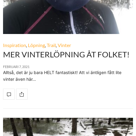
Inspiration
,
Löpning
,
Trail
,
Vinter
MER VINTERLÖPNING ÅT FOLKET!
FEBRUARI 7, 2021
Alltså, det är ju bara HELT fantastiskt! Att vi äntligen fått lite
vinter även här…