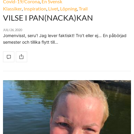
Covid-19/Corona
,
En Svensk
Klassiker
,
Inspiration
,
Livet
,
Löpning
,
Trail
VILSE I PAN(NACKA)KAN
JULI 26, 2020
Jomenvisst, seru’! Jag lever faktiskt! Tro’t eller ej… En påbörjad
semester och tillika flytt till…