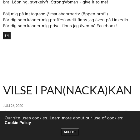
bra! Löpning, styrkelyft, StrongWoman - give it to me!
Följ mig på Instagram: @mariabohrnertz (öppen profil)
För dig som känner mig proffesionellt finns jag även på LinkedIn
För dig som känner mig privat finns jag även på Facebook!
VILSE I PAN(NACKA)KAN
JULI 26, 2020
Jomenvisst, seru’! Jag lever faktiskt! Tro’t eller ej… En
Our site uses cookies. Learn more about our use of cookies:
påbörjad semester och tillika flytt till ny lägenhet senare
Cookie Policy
så är jag tillbaka! Om jag nu är ”på rätt väg” igen har jag
ACCEPT
ingen aning om. Vad jag däremot vet, det är att oavsett