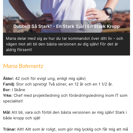
Dubbelt Så Stark! - En Stark Själ I En Stark Kropp
Maria delar med sig av hur du tar kommandot över ditt liv – och
vägen mot att bli den bästa versionen av dig själv! För det är
aldrig försent!
Maria Bohrnertz
Ålder:
42 (och för evigt ung, enligt mig själv)
Familj:
Stor och spretig! Två söner, en 12 år och en 1 1/2 år.
Bor:
I Skåne
Yrke:
Chef med projektledning och förändringsledning inom IT som
specialitet!
Mål:
Att bli, vara och förbli den bästa versionen av mig själv! Stark i
både kropp och själ!
Tränar:
Allt! Allt som är roligt, som gör mig lycklig och får mig att må