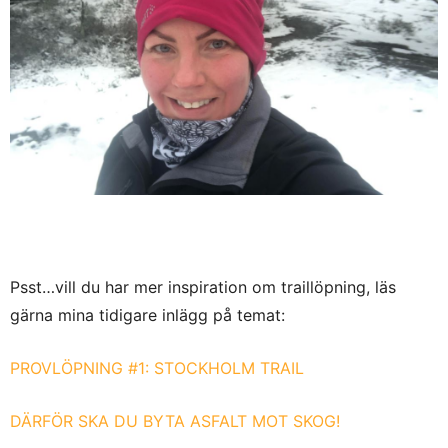
Psst…vill du har mer inspiration om traillöpning, läs
gärna mina tidigare inlägg på temat:
PROVLÖPNING #1: STOCKHOLM TRAIL
DÄRFÖR SKA DU BYTA ASFALT MOT SKOG!