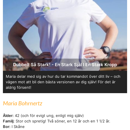
Dubbelt Så Stark! - En Stark Själ I En Stark Kropp
Maria delar med sig av hur du tar kommandot över ditt liv – och
vägen mot att bli den bästa versionen av dig själv! För det är
aldrig försent!
Maria Bohrnertz
Ålder:
42 (och för evigt ung, enligt mig själv)
Familj:
Stor och spretig! Två söner, en 12 år och en 1 1/2 år.
Bor:
I Skåne