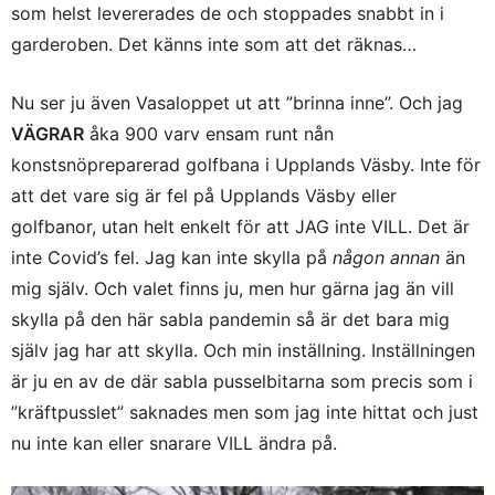
som helst levererades de och stoppades snabbt in i
garderoben. Det känns inte som att det räknas…
Nu ser ju även Vasaloppet ut att ”brinna inne”. Och jag
VÄGRAR
åka 900 varv ensam runt nån
konstsnöpreparerad golfbana i Upplands Väsby. Inte för
att det vare sig är fel på Upplands Väsby eller
golfbanor, utan helt enkelt för att JAG inte VILL. Det är
inte Covid’s fel. Jag kan inte skylla på
någon annan
än
mig själv. Och valet finns ju, men hur gärna jag än vill
skylla på den här sabla pandemin så är det bara mig
själv jag har att skylla. Och min inställning. Inställningen
är ju en av de där sabla pusselbitarna som precis som i
”kräftpusslet” saknades men som jag inte hittat och just
nu inte kan eller snarare VILL ändra på.