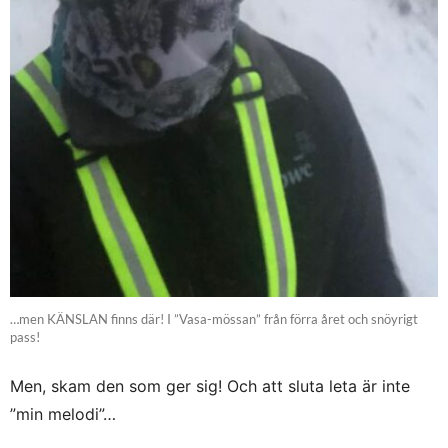
…men KÄNSLAN finns där! I ”Vasa-mössan” från förra året och snöyrigt
pass!
Men, skam den som ger sig! Och att sluta leta är inte
”min melodi”…