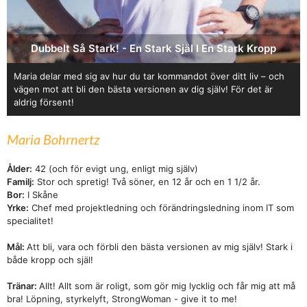
Dubbelt Så Stark! - En Stark Själ I En Stark Kropp
Maria delar med sig av hur du tar kommandot över ditt liv – och
vägen mot att bli den bästa versionen av dig själv! För det är
aldrig försent!
Maria Bohrnertz
Ålder:
42 (och för evigt ung, enligt mig själv)
Familj:
Stor och spretig! Två söner, en 12 år och en 1 1/2 år.
Bor:
I Skåne
Yrke:
Chef med projektledning och förändringsledning inom IT som
specialitet!
Mål:
Att bli, vara och förbli den bästa versionen av mig själv! Stark i
både kropp och själ!
Tränar:
Allt! Allt som är roligt, som gör mig lycklig och får mig att må
bra! Löpning, styrkelyft, StrongWoman - give it to me!