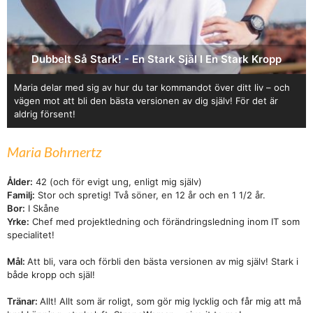
Dubbelt Så Stark! - En Stark Själ I En Stark Kropp
Maria delar med sig av hur du tar kommandot över ditt liv – och
vägen mot att bli den bästa versionen av dig själv! För det är
aldrig försent!
Maria Bohrnertz
Ålder:
42 (och för evigt ung, enligt mig själv)
Familj:
Stor och spretig! Två söner, en 12 år och en 1 1/2 år.
Bor:
I Skåne
Yrke:
Chef med projektledning och förändringsledning inom IT som
specialitet!
Mål:
Att bli, vara och förbli den bästa versionen av mig själv! Stark i
både kropp och själ!
Tränar:
Allt! Allt som är roligt, som gör mig lycklig och får mig att må