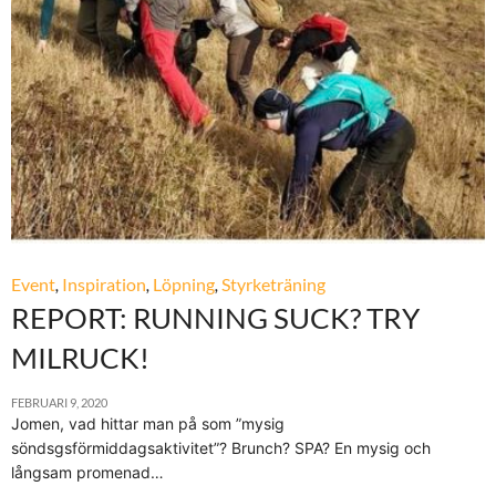
Event
,
Inspiration
,
Löpning
,
Styrketräning
REPORT: RUNNING SUCK? TRY
MILRUCK!
FEBRUARI 9, 2020
Jomen, vad hittar man på som ”mysig
söndsgsförmiddagsaktivitet”? Brunch? SPA? En mysig och
långsam promenad…