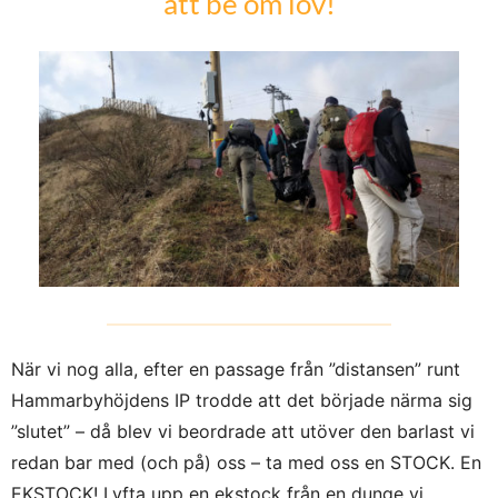
att be om lov!
När vi nog alla, efter en passage från ”distansen” runt
Hammarbyhöjdens IP trodde att det började närma sig
”slutet” – då blev vi beordrade att utöver den barlast vi
redan bar med (och på) oss – ta med oss en STOCK. En
EKSTOCK! Lyfta upp en ekstock från en dunge vi