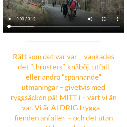
Rätt som det var var – vankades
det ”thrusters”, knäböj, utfall
eller andra ”spännande”
utmaningar – givetvis med
ryggsäcken på! MITT i – vart vi än
var. Vi är ALDRIG trygga –
fienden anfaller – och det utan