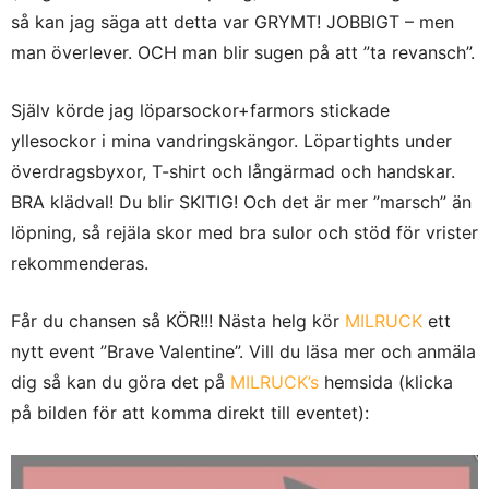
så kan jag säga att detta var GRYMT! JOBBIGT – men
man överlever. OCH man blir sugen på att ”ta revansch”.
Själv körde jag löparsockor+farmors stickade
yllesockor i mina vandringskängor. Löpartights under
överdragsbyxor, T-shirt och långärmad och handskar.
BRA klädval! Du blir SKITIG! Och det är mer ”marsch” än
löpning, så rejäla skor med bra sulor och stöd för vrister
rekommenderas.
Får du chansen så KÖR!!! Nästa helg kör
MILRUCK
ett
nytt event ”Brave Valentine”. Vill du läsa mer och anmäla
dig så kan du göra det på
MILRUCK’s
hemsida (klicka
på bilden för att komma direkt till eventet):