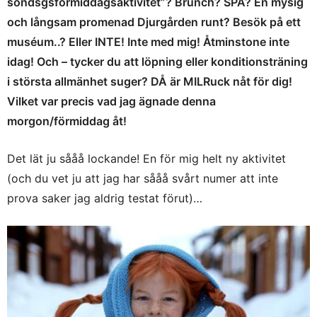
söndsgsförmiddagsaktivitet”? Brunch? SPA? En mysig
och långsam promenad Djurgården runt? Besök på ett
muséum..? Eller INTE! Inte med mig! Åtminstone inte
idag! Och – tycker du att löpning eller konditionsträning
i största allmänhet suger? DÅ är MILRuck nåt för dig!
Vilket var precis vad jag ägnade denna
morgon/förmiddag åt!
Det lät ju sååå lockande! En för mig helt ny aktivitet
(och du vet ju att jag har sååå svårt numer att inte
prova saker jag aldrig testat förut)…