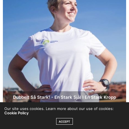
Dubbelt Så Stark! - En Stark Själ I En Stark Kropp
Our site uses cookies. Learn more about our use of cookies:
Maria delar med sig av hur du tar kommandot över ditt liv – och
Cookie Policy
vägen mot att bli den bästa versionen av dig själv! För det är
aldrig försent!
ACCEPT