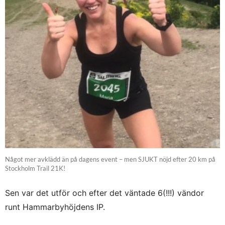
Något mer avklädd än på dagens event – men SJUKT nöjd efter 20 km på
Stockholm Trail 21K!
Sen var det utför och efter det väntade 6(!!!) vändor
runt Hammarbyhöjdens IP.