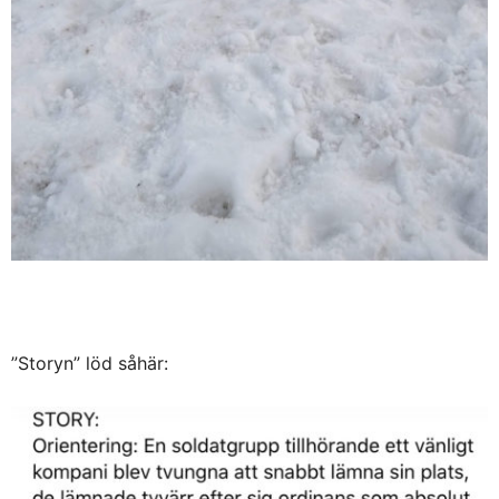
”Storyn” löd såhär: