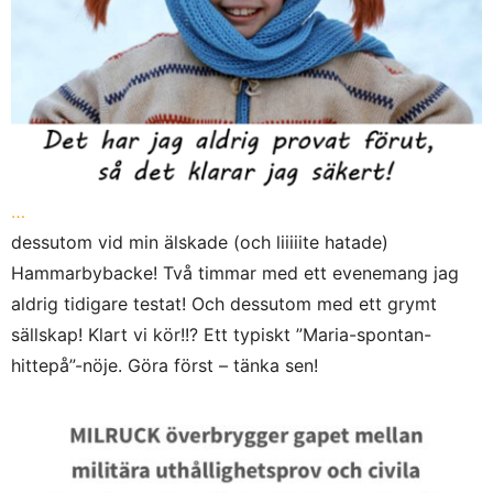
…
dessutom vid min älskade (och liiiiite hatade)
Hammarbybacke! Två timmar med ett evenemang jag
aldrig tidigare testat! Och dessutom med ett grymt
sällskap! Klart vi kör!!? Ett typiskt ”Maria-spontan-
hittepå”-nöje. Göra först – tänka sen!