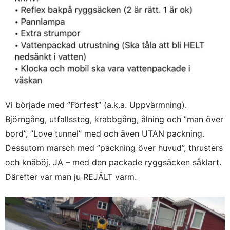
Vi började med ”Förfest” (a.k.a. Uppvärmning).
Björngång, utfallssteg, krabbgång, ålning och ”man över
bord”, ”Love tunnel” med och även UTAN packning.
Dessutom marsch med ”packning över huvud”, thrusters
och knäböj. JA – med den packade ryggsäcken såklart.
Därefter var man ju REJÄLT varm.