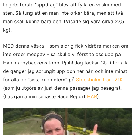
Lagets första ”uppdrag” blev att fylla en väska med
sten. Så tung att en man inte orkar bära, men att två
man skall kunna bära den. (Visade sig vara cirka 27,5
kg).
MED denna väska – som aldrig fick vidröra marken om
inte order medgav – så skulle vi först ta oss upp på
Hammarbybackens topp. Pjuh! Jag tackar GUD för alla
de gånger jag sprungit upp och ner här, och inte minst
för alla de ”sista kilometern” på
Stockholm Trail 21K
(som ju utgörs av just denna passage) jag besegrat.
(Läs gärna min senaste Race Report
HÄR
).