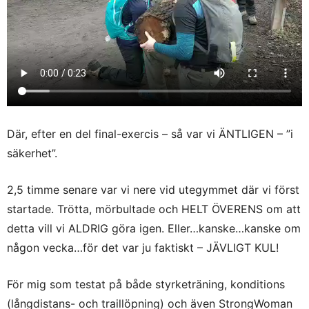
Där, efter en del final-exercis – så var vi ÄNTLIGEN – ”i
säkerhet”.
2,5 timme senare var vi nere vid utegymmet där vi först
startade. Trötta, mörbultade och HELT ÖVERENS om att
detta vill vi ALDRIG göra igen. Eller…kanske…kanske om
någon vecka…för det var ju faktiskt – JÄVLIGT KUL!
För mig som testat på både styrketräning, konditions
(långdistans- och traillöpning) och även StrongWoman