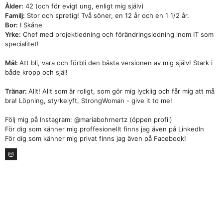
Ålder:
42 (och för evigt ung, enligt mig själv)
Familj:
Stor och spretig! Två söner, en 12 år och en 1 1/2 år.
Bor:
I Skåne
Yrke:
Chef med projektledning och förändringsledning inom IT som
specialitet!
Mål:
Att bli, vara och förbli den bästa versionen av mig själv! Stark i
både kropp och själ!
Tränar:
Allt! Allt som är roligt, som gör mig lycklig och får mig att må
bra! Löpning, styrkelyft, StrongWoman - give it to me!
Följ mig på Instagram: @mariabohrnertz (öppen profil)
För dig som känner mig proffesionellt finns jag även på LinkedIn
För dig som känner mig privat finns jag även på Facebook!