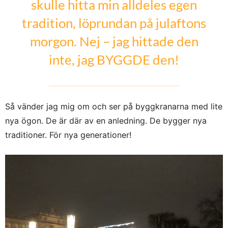
skulle hitta min alldeles egen
tradition, löprundan på julaftons
morgon. Nej – jag hittade den
inte, jag BYGGDE den!
Så vänder jag mig om och ser på byggkranarna med lite
nya ögon. De är där av en anledning. De bygger nya
traditioner. För nya generationer!