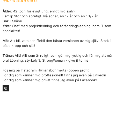
Ålder:
42 (och för evigt ung, enligt mig själv)
Familj:
Stor och spretig! Två söner, en 12 år och en 1 1/2 år.
Bor:
I Skåne
Yrke:
Chef med projektledning och förändringsledning inom IT som
specialitet!
Mål:
Att bli, vara och förbli den bästa versionen av mig själv! Stark i
både kropp och själ!
Tränar:
Allt! Allt som är roligt, som gör mig lycklig och får mig att må
bra! Löpning, styrkelyft, StrongWoman - give it to me!
Följ mig på Instagram: @mariabohrnertz (öppen profil)
För dig som känner mig proffesionellt finns jag även på LinkedIn
För dig som känner mig privat finns jag även på Facebook!