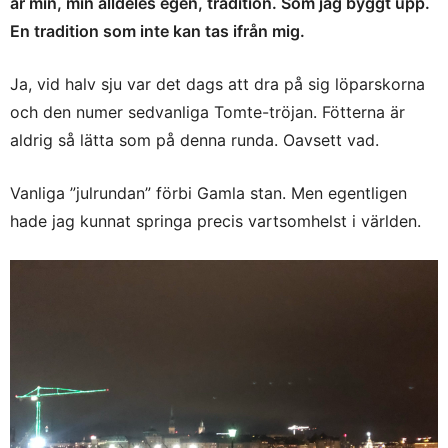
är min, min alldeles egen, tradition. Som jag byggt upp.
En tradition som inte kan tas ifrån mig.
Ja, vid halv sju var det dags att dra på sig löparskorna
och den numer sedvanliga Tomte-tröjan. Fötterna är
aldrig så lätta som på denna runda. Oavsett vad.
Vanliga ”julrundan” förbi Gamla stan. Men egentligen
hade jag kunnat springa precis vartsomhelst i världen.