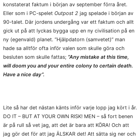
konstaterat faktum i början av september förra året.
Eller som i PC-spelet
Outpost 2
jag spelade i början av
90-talet. Där jordens undergång var ett faktum och allt
gick ut på att lyckas bygga upp en ny civilisation på en
ny (egenvald) planet. ”Hjälpdatorn (samvetet)” man
hade sa alltför ofta inför valen som skulle göra och
besluten som skulle fattas;
”Any mistake at this time,
will doom you and your entire colony to certain death.
Have a nice day”.
Lite så har det nästan känts inför varje lopp jag kört i år.
DO IT – BUT AT YOUR OWN RISK! MEN – så fort benen
är på rull så vet jag, att det är bara att KÖRA! Och att
jag gör det för att jag ÄLSKAR det! Att sätta sig ner och