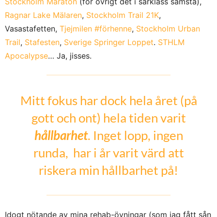
Stockholm Maraton
(för övrigt det i särklass sämsta),
Ragnar Lake Mälaren
,
Stockholm Trail 21K
,
Vasastafetten,
Tjejmilen #förhenne
,
Stockholm Urban
Trail
,
Stafesten
,
Sverige Springer Loppet
.
STHLM
Apocalypse
… Ja, jisses.
Mitt fokus har dock hela året (på
gott och ont) hela tiden varit
hållbarhet
. Inget lopp, ingen
runda, har i år varit värd att
riskera min hållbarhet på!
Idogt nötande av mina rehab-övningar (som jag fått sån