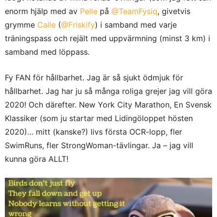
enorm hjälp med av
Pelle
på
@TeamFysiq
, givetvis
grymme
Calle
(
@Friskify
) i samband med varje
träningspass och rejält med uppvärmning (minst 3 km) i
samband med löppass.
Fy FAN för hållbarhet. Jag är så sjukt ödmjuk för
hållbarhet. Jag har ju så många roliga grejer jag vill göra
2020! Och därefter. New York City Marathon, En Svensk
Klassiker (som ju startar med Lidingöloppet hösten
2020)… mitt (kanske?) livs första OCR-lopp, fler
SwimRuns, fler StrongWoman-tävlingar. Ja – jag vill
kunna göra ALLT!