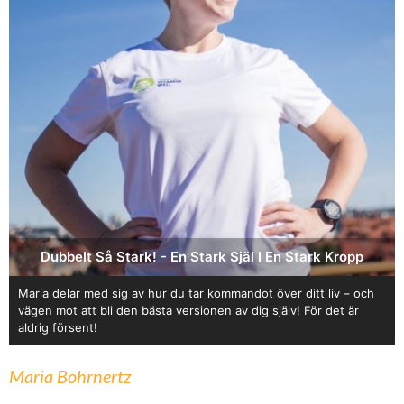
Dubbelt Så Stark! - En Stark Själ I En Stark Kropp
Maria delar med sig av hur du tar kommandot över ditt liv – och
vägen mot att bli den bästa versionen av dig själv! För det är
aldrig försent!
Maria Bohrnertz