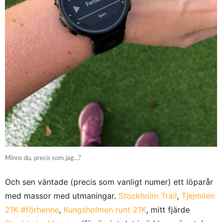
Minns du, precis som jag…?
Och sen väntade (precis som vanligt numer) ett löparår
med massor med utmaningar.
Stockholm Trail
,
Tjejmilen
21K #förhenne
,
Kungsholmen runt 21K
, mitt fjärde