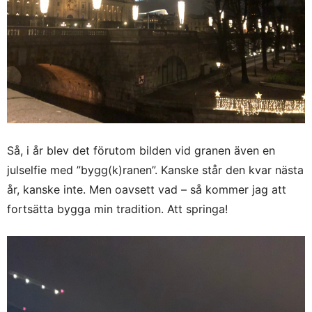
Så, i år blev det förutom bilden vid granen även en
julselfie med ”bygg(k)ranen”. Kanske står den kvar nästa
år, kanske inte. Men oavsett vad – så kommer jag att
fortsätta bygga min tradition. Att springa!